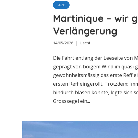
2026
Martinique – wir g
Verlängerung
14/05/2026
Uschi
Die Fahrt entlang der Leeseite von 
geprägt von böigem Wind im quasi g
gewohnheitsmässig das erste Reff e
ersten Reff eingerollt. Trotzdem: I
hindurch blasen konnte, legte sich se
Grosssegel ein...