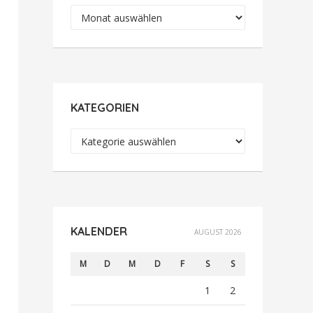
Archiv
KATEGORIEN
Kategorien
KALENDER
AUGUST 2026
M
D
M
D
F
S
S
1
2