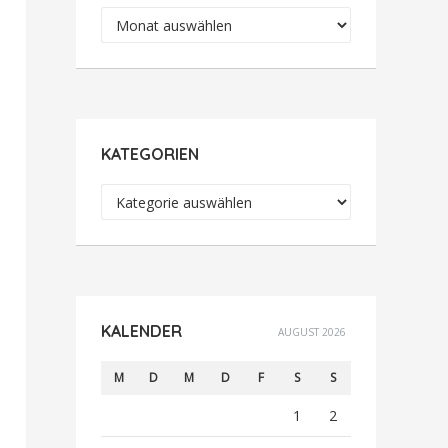
Archiv
KATEGORIEN
Kategorien
KALENDER
AUGUST 2026
M
D
M
D
F
S
S
1
2