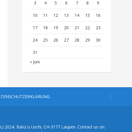
3
4
5
6
7
8
9
10
11
12
13
14
15
16
17
18
19
20
21
22
23
24
25
26
27
28
29
30
31
« Juni
ATENSCHUTZERKLÄRUNG
(c) 2024, Bänz u Uschi, CH-3177 Laupen. Contact us on: