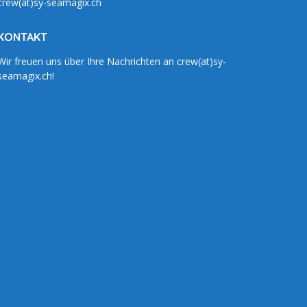
crew(at)sy-seamagix.ch
KONTAKT
Wir freuen uns über Ihre Nachrichten an crew(at)sy-
seamagix.ch!