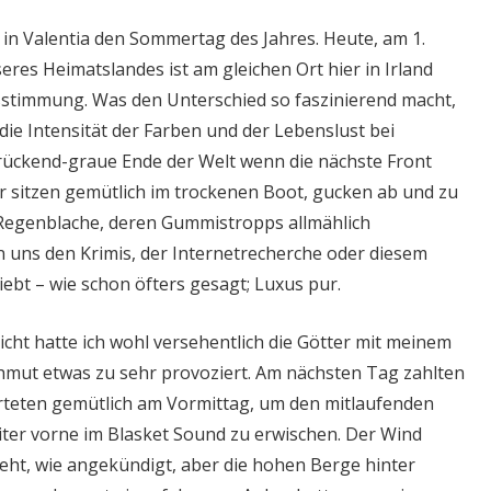
 in Valentia den Sommertag des Jahres. Heute, am 1.
res Heimatslandes ist am gleichen Ort hier in Irland
stimmung. Was den Unterschied so faszinierend macht,
; die Intensität der Farben und der Lebenslust bei
rückend-graue Ende der Welt wenn die nächste Front
ir sitzen gemütlich im trockenen Boot, gucken ab und zu
 Regenblache, deren Gummistropps allmählich
uns den Krimis, der Internetrecherche oder diesem
iebt – wie schon öfters gesagt; Luxus pur.
cht hatte ich wohl versehentlich die Götter mit meinem
ut etwas zu sehr provoziert. Am nächsten Tag zahlten
tarteten gemütlich am Vormittag, um den mitlaufenden
ter vorne im Blasket Sound zu erwischen. Der Wind
eht, wie angekündigt, aber die hohen Berge hinter