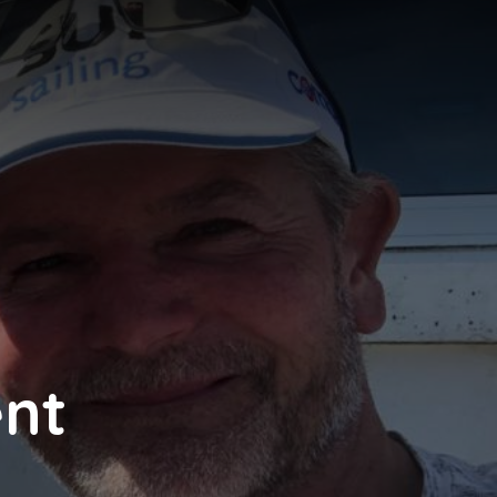
N
ent