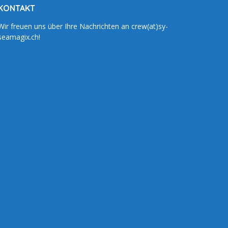
KONTAKT
Wir freuen uns über Ihre Nachrichten an crew(at)sy-
seamagix.ch!