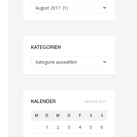
Archiv
KATEGORIEN
Kategorien
KALENDER
AUGUST 2017
M
D
M
D
F
S
S
1
2
3
4
5
6