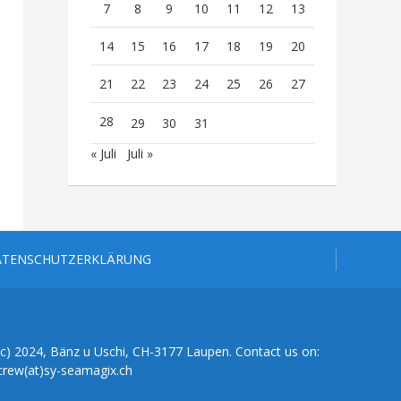
7
8
9
10
11
12
13
14
15
16
17
18
19
20
21
22
23
24
25
26
27
28
29
30
31
« Juli
Juli »
ATENSCHUTZERKLÄRUNG
(c) 2024, Bänz u Uschi, CH-3177 Laupen. Contact us on:
crew(at)sy-seamagix.ch