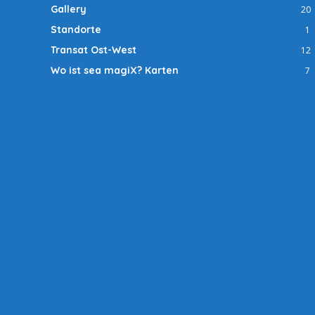
Gallery
20
Standorte
1
Transat Ost-West
12
Wo ist sea magiX? Karten
7