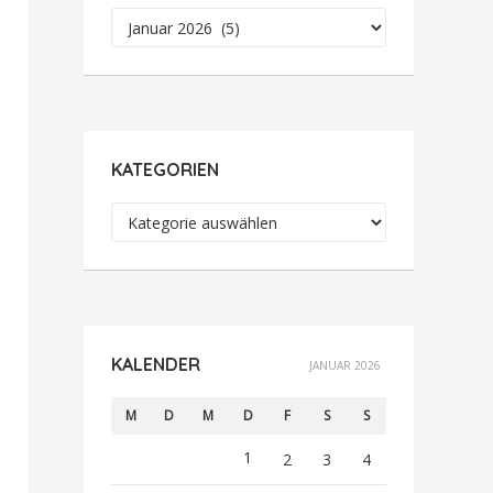
Archiv
KATEGORIEN
Kategorien
KALENDER
JANUAR 2026
M
D
M
D
F
S
S
1
2
3
4