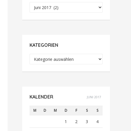
Archiv
KATEGORIEN
Kategorien
KALENDER
JUNI 2017
M
D
M
D
F
S
S
1
2
3
4