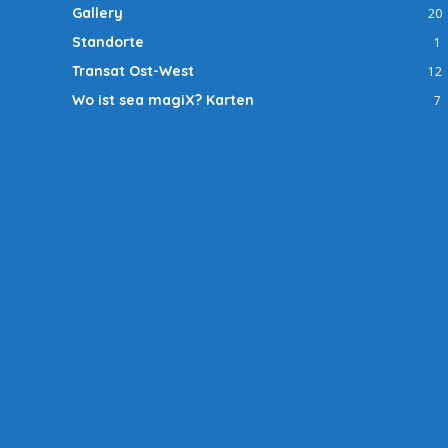
Gallery
20
Standorte
1
Transat Ost-West
12
Wo ist sea magiX? Karten
7