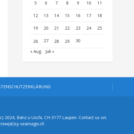
5
6
7
8
9
10
11
12
13
14
15
16
17
18
19
20
21
22
23
24
25
27
30
26
28
29
« Aug.
Juli »
ATENSCHUTZERKLÄRUNG
(c) 2024, Bänz u Uschi, CH-3177 Laupen. Contact us on:
crew(at)sy-seamagix.ch