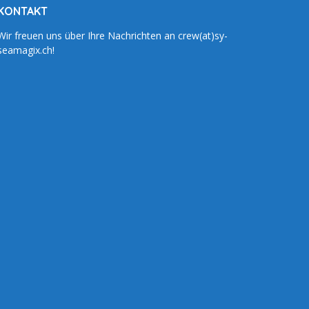
KONTAKT
Wir freuen uns über Ihre Nachrichten an crew(at)sy-
seamagix.ch!