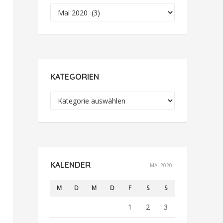
Archiv
KATEGORIEN
Kategorien
KALENDER
MAI 2020
M
D
M
D
F
S
S
1
2
3