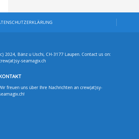
ATENSCHUTZERKLÄRUNG
(c) 2024, Bänz u Uschi, CH-3177 Laupen. Contact us on:
crew(at)sy-seamagix.ch
KONTAKT
Wir freuen uns über Ihre Nachrichten an crew(at)sy-
seamagix.ch!