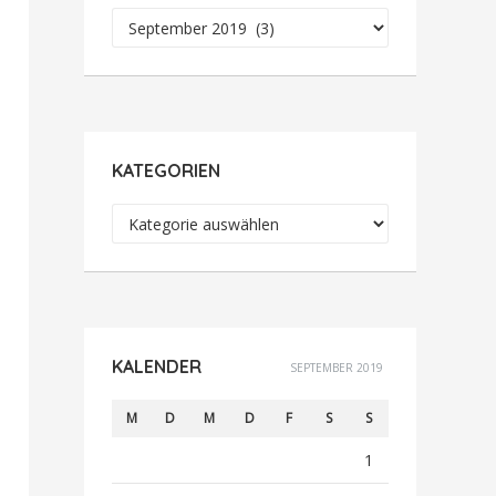
Archiv
KATEGORIEN
Kategorien
KALENDER
SEPTEMBER 2019
M
D
M
D
F
S
S
1