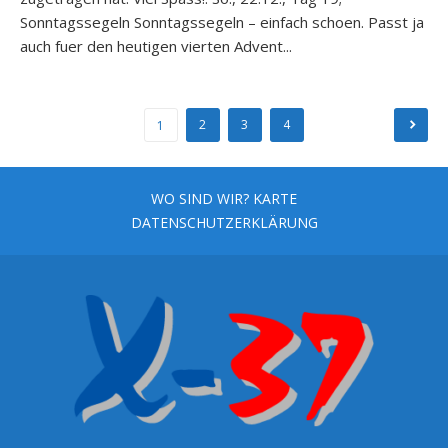
Sonntagssegeln Sonntagssegeln – einfach schoen. Passt ja
auch fuer den heutigen vierten Advent...
Seitennummerierung
2
3
4
1
der
Beiträge
WO SIND WIR? KARTE
DATENSCHUTZERKLÄRUNG