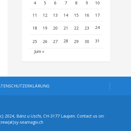
4
5
6
7
8
9
10
11
12
13
14
15
16
17
24
18
19
20
21
22
23
28
31
25
26
27
29
30
Juni »
ATENSCHUTZERKLÄRUNG
(c) 2024, Bänz u Uschi, CH-3177 Laupen. Contact us on:
crew(at)sy-seamagix.ch