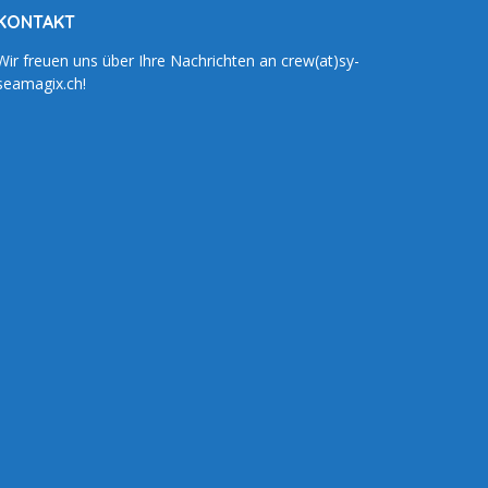
KONTAKT
Wir freuen uns über Ihre Nachrichten an crew(at)sy-
seamagix.ch!