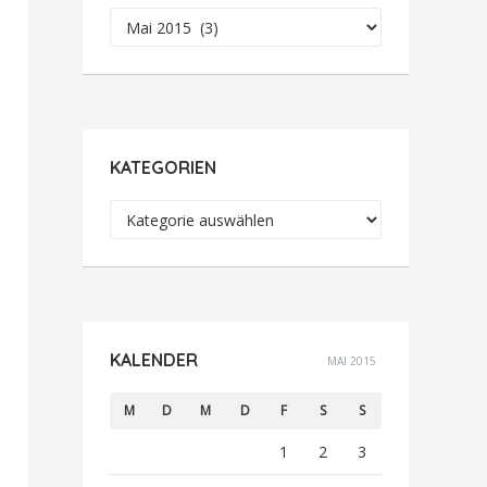
Archiv
KATEGORIEN
Kategorien
KALENDER
MAI 2015
M
D
M
D
F
S
S
1
2
3