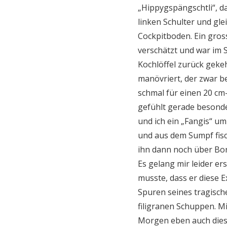
„Hippygspängschtli“, da
linken Schulter und gle
Cockpitboden. Ein gross
verschätzt und war im S
Kochlöffel zurück gekeh
manövriert, der zwar be
schmal für einen 20 cm
gefühlt gerade besonder
und ich ein „Fangis“ um 
und aus dem Sumpf fisc
ihn dann noch über Bor
Es gelang mir leider er
musste, dass er diese E
Spuren seines tragisch
filigranen Schuppen. Mi
Morgen eben auch dies