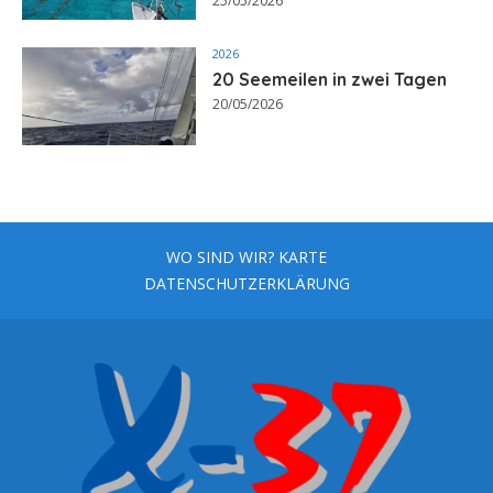
25/05/2026
2026
20 Seemeilen in zwei Tagen
20/05/2026
WO SIND WIR? KARTE
DATENSCHUTZERKLÄRUNG