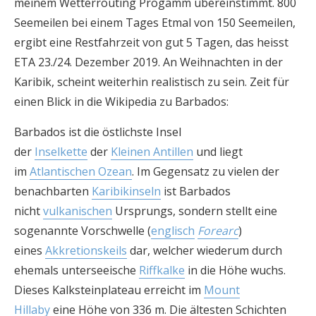
meinem Wetterrouting Progamm übereinstimmt. 800
Seemeilen bei einem Tages Etmal von 150 Seemeilen,
ergibt eine Restfahrzeit von gut 5 Tagen, das heisst
ETA 23./24. Dezember 2019. An Weihnachten in der
Karibik, scheint weiterhin realistisch zu sein. Zeit für
einen Blick in die Wikipedia zu Barbados:
Barbados ist die östlichste Insel
der
Inselkette
der
Kleinen Antillen
und liegt
im
Atlantischen Ozean
. Im Gegensatz zu vielen der
benachbarten
Karibikinseln
ist Barbados
nicht
vulkanischen
Ursprungs, sondern stellt eine
sogenannte Vorschwelle (
englisch
Forearc
)
eines
Akkretionskeils
dar, welcher wiederum durch
ehemals unterseeische
Riffkalke
in die Höhe wuchs.
Dieses Kalksteinplateau erreicht im
Mount
Hillaby
eine Höhe von 336 m. Die ältesten Schichten