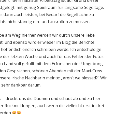
dauert. Mein nächster Arbeitstag ist auf Grund dieser
tgelegt, mit genug Spielraum für langsame Segeltage.
 dann auch leisten, bei Bedarf die Segelfläche zu
chts nicht ständig ein- und ausrollen zu müssen.
pe am Weg hierher werden wir durch unsere liebe
t, und ebenso wird er wieder im Blog die Berichte
 hoffentlich endlich schreiben werde. Ich entschuldige
e der letzten Woche und auch für das Fehlen der Fotos –
 an Land voll gefüllt mit dem Erforschen der Umgebung,
en Gesprächen, schönen Abenden mit der Maxi-Crew
sere irische Nachbarin meinte: „aren’t we blessed?“ Wir
d sehr dankbar darum.
os – drückt uns die Daumen und schaut ab und zu hier
er Rückmeldungen, auch wenn die vielleicht erst in drei
werden
.