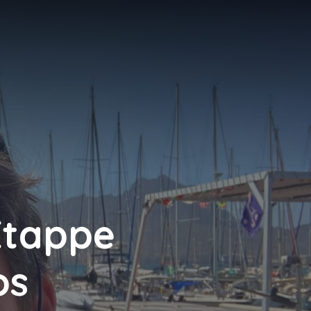
N
Etappe
os