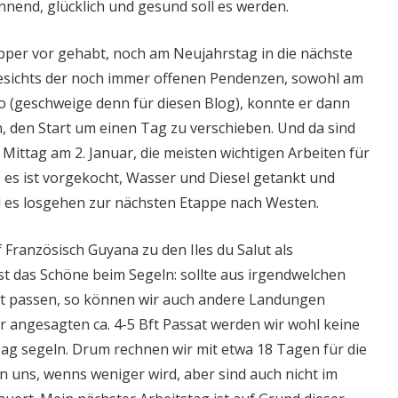
annend, glücklich und gesund soll es werden.
ipper vor gehabt, noch am Neujahrstag in die nächste
gesichts der noch immer offenen Pendenzen, sowohl am
ro (geschweige denn für diesen Blog), konnte er dann
 den Start um einen Tag zu verschieben. Und da sind
n Mittag am 2. Januar, die meisten wichtigen Arbeiten für
, es ist vorgekocht, Wasser und Diesel getankt und
d es losgehen zur nächsten Etappe nach Westen.
f Französisch Guyana zu den Iles du Salut als
st das Schöne beim Segeln: sollte aus irgendwelchen
ht passen, so können wir auch andere Landungen
r angesagten ca. 4-5 Bft Passat werden wir wohl keine
Tag segeln. Drum rechnen wir mit etwa 18 Tagen für die
n uns, wenns weniger wird, aber sind auch nicht im