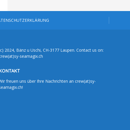
ATENSCHUTZERKLÄRUNG
(c) 2024, Bänz u Uschi, CH-3177 Laupen. Contact us on:
crew(at)sy-seamagix.ch
KONTAKT
Wir freuen uns über Ihre Nachrichten an crew(at)sy-
seamagix.ch!