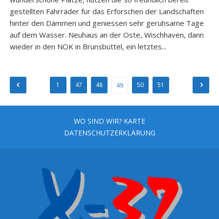
gestellten Fahrräder für das Erforschen der Landschaften
hinter den Dämmen und geniessen sehr geruhsame Tage
auf dem Wasser. Neuhaus an der Oste, Wischhaven, dann
wieder in den NOK in Brunsbüttel, ein letztes...
Seitennummerierung
1
47
48
50
51
49
der
Beiträge
WO SIND WIR? KARTE
DATENSCHUTZERKLÄRUNG