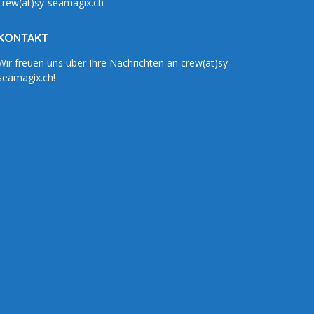
crew(at)sy-seamagix.ch
KONTAKT
Wir freuen uns über Ihre Nachrichten an crew(at)sy-
seamagix.ch!