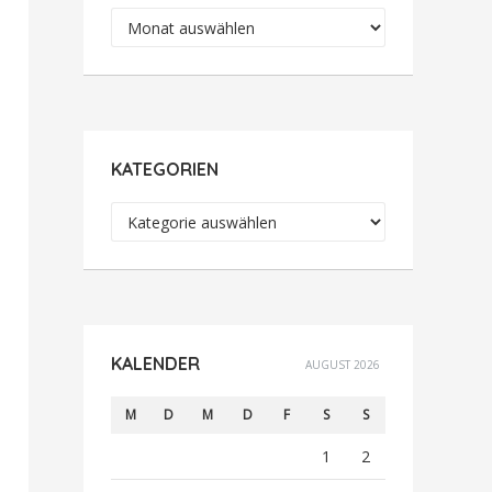
Archiv
KATEGORIEN
Kategorien
KALENDER
AUGUST 2026
M
D
M
D
F
S
S
1
2