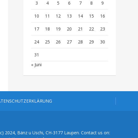
3
4
5
6
7
8
9
10
11
12
13
14
15
16
17
18
19
20
21
22
23
24
25
26
27
28
29
30
31
« Juni
ATENSCHUTZERKLÄRUNG
(c) 2024, Bänz u Uschi, CH-3177 Laupen. Contact us on: