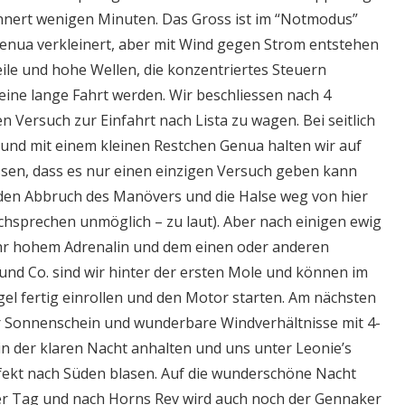
 innert wenigen Minuten. Das Gross ist im “Notmodus”
Genua verkleinert, aber mit Wind gegen Strom entstehen
le und hohe Wellen, die konzentriertes Steuern
eine lange Fahrt werden. Wir beschliessen nach 4
en Versuch zur Einfahrt nach Lista zu wagen. Bei seitlich
und mit einem kleinen Restchen Genua halten wir auf
issen, dass es nur einen einzigen Versuch geben kann
 den Abbruch des Manövers und die Halse weg von hier
chsprechen unmöglich – zu laut). Aber nach einigen ewig
hr hohem Adrenalin und dem einen oder anderen
nd Co. sind wir hinter der ersten Mole und können im
el fertig einrollen und den Motor starten. Am nächsten
r Sonnenschein und wunderbare Windverhältnisse mit 4-
in der klaren Nacht anhalten und uns unter Leonie’s
fekt nach Süden blasen. Auf die wunderschöne Nacht
er Tag und nach Horns Rev wird auch noch der Gennaker