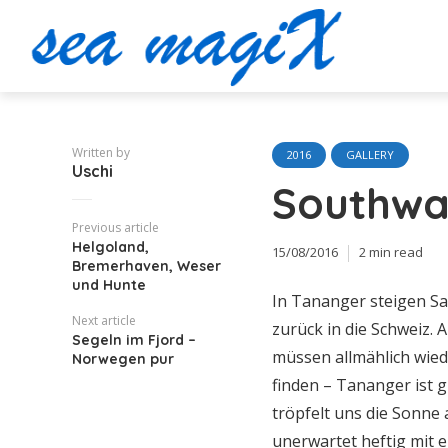
Written by
2016
GALLERY
Uschi
Southwa
Previous article
Helgoland,
15/08/2016
2 min read
Bremerhaven, Weser
und Hunte
In Tananger steigen S
Next article
zurück in die Schweiz. Ab
Segeln im Fjord –
müssen allmählich wied
Norwegen pur
finden – Tananger ist 
tröpfelt uns die Sonne
unerwartet heftig mit