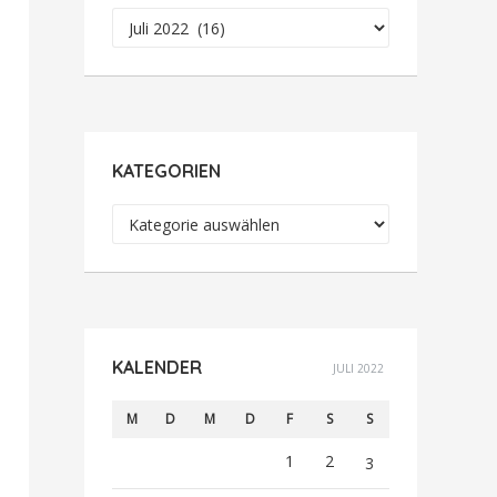
Archiv
KATEGORIEN
Kategorien
KALENDER
JULI 2022
M
D
M
D
F
S
S
1
2
3