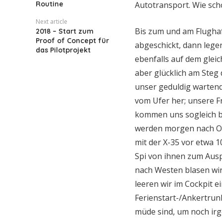
Routine
Autotransport. Wie sch
Next article
Bis zum und am Flughaf
2018 – Start zum
Proof of Concept für
abgeschickt, dann legen
das Pilotprojekt
ebenfalls auf dem glei
aber glücklich am Steg
unser geduldig wartend
vom Ufer her; unsere 
kommen uns sogleich be
werden morgen nach Os
mit der X-35 vor etwa 
Spi von ihnen zum Aus
nach Westen blasen wi
leeren wir im Cockpit e
Ferienstart-/Ankertrunk
müde sind, um noch irg