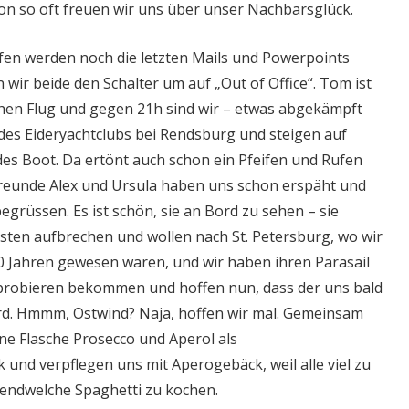
on so oft freuen wir uns über unser Nachbarsglück.
en werden noch die letzten Mails und Powerpoints
 wir beide den Schalter um auf „Out of Office“. Tom ist
chen Flug und gegen 21h sind wir – etwas abgekämpft
 des Eideryachtclubs bei Rendsburg und steigen auf
es Boot. Da ertönt auch schon ein Pfeifen und Rufen
Freunde Alex und Ursula haben uns schon erspäht und
grüssen. Es ist schön, sie an Bord zu sehen – sie
ten aufbrechen und wollen nach St. Petersburg, wo wir
10 Jahren gewesen waren, und wir haben ihren Parasail
probieren bekommen und hoffen nun, dass der uns bald
rd. Hmmm, Ostwind? Naja, hoffen wir mal. Gemeinsam
ine Flasche Prosecco und Aperol als
 und verpflegen uns mit Aperogebäck, weil alle viel zu
endwelche Spaghetti zu kochen.