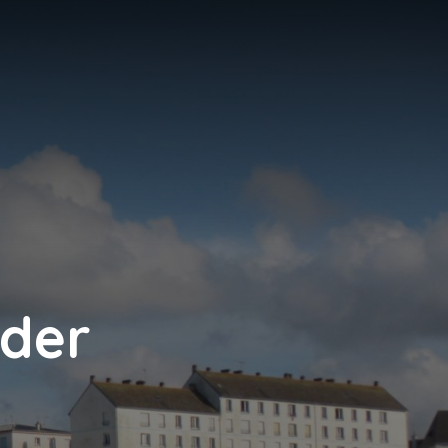
N
 der