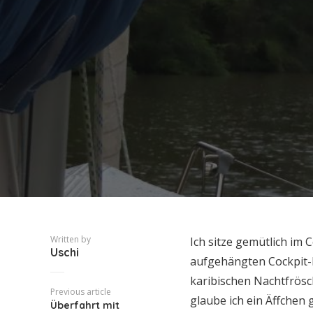
Written by
Ich sitze gemütlich im
Uschi
aufgehängten Cockpit-Mo
karibischen Nachtfrösc
Previous article
glaube ich ein Äffchen 
Überfahrt mit