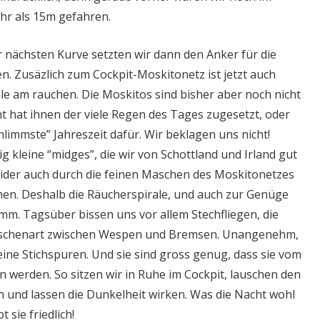
hr als 15m gefahren.
r nächsten Kurve setzten wir dann den Anker für die
gen. Zusäzlich zum Cockpit-Moskitonetz ist jetzt auch
le am rauchen. Die Moskitos sind bisher aber noch nicht
cht hat ihnen der viele Regen des Tages zugesetzt, oder
chlimmste” Jahreszeit dafür. Wir beklagen uns nicht!
ig kleine “midges”, die wir von Schottland und Irland gut
ider auch durch die feinen Maschen des Moskitonetzes
hen. Deshalb die Räucherspirale, und auch zur Genüge
m. Tagsüber bissen uns vor allem Stechfliegen, die
ischenart zwischen Wespen und Bremsen. Unangenehm,
eine Stichspuren. Und sie sind gross genug, dass sie vom
 werden. So sitzen wir in Ruhe im Cockpit, lauschen den
 und lassen die Dunkelheit wirken. Was die Nacht wohl
t sie friedlich!