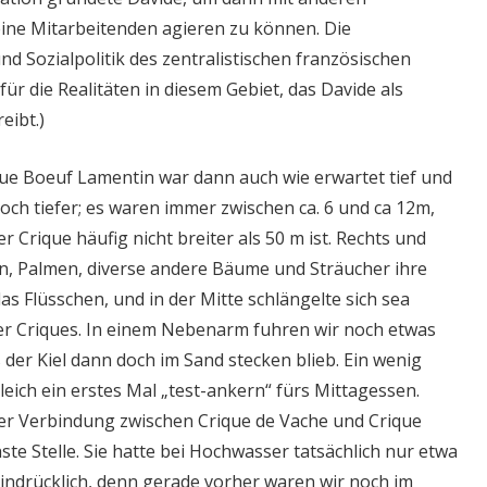
eine Mitarbeitenden agieren zu können. Die
d Sozialpolitik des zentralistischen französischen
für die Realitäten in diesem Gebiet, das Davide als
eibt.)
ique Boeuf Lamentin war dann auch wie erwartet tief und
och tiefer; es waren immer zwischen ca. 6 und ca 12m,
er Crique häufig nicht breiter als 50 m ist. Rechts und
n, Palmen, diverse andere Bäume und Sträucher ihre
das Flüsschen, und in der Mitte schlängelte sich sea
er Criques. In einem Nebenarm fuhren wir noch etwas
 der Kiel dann doch im Sand stecken blieb. Ein wenig
eich ein erstes Mal „test-ankern“ fürs Mittagessen.
er Verbindung zwischen Crique de Vache und Crique
ste Stelle. Sie hatte bei Hochwasser tatsächlich nur etwa
indrücklich, denn gerade vorher waren wir noch im