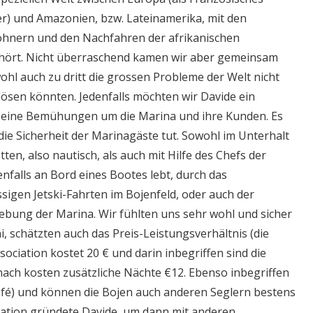
) und Amazonien, bzw. Lateinamerika, mit den
hnern und den Nachfahren der afrikanischen
hört. Nicht überraschend kamen wir aber gemeinsam
ohl auch zu dritt die grossen Probleme der Welt nicht
ösen könnten. Jedenfalls möchten wir Davide ein
seine Bemühungen um die Marina und ihre Kunden. Es
ür die Sicherheit der Marinagäste tut. Sowohl im Unterhalt
ten, also nautisch, als auch mit Hilfe des Chefs der
nfalls an Bord eines Bootes lebt, durch das
sigen Jetski-Fahrten im Bojenfeld, oder auch der
gebung der Marina. Wir fühlten uns sehr wohl und sicher
i, schätzten auch das Preis-Leistungsverhältnis (die
sociation kostet 20 € und darin inbegriffen sind die
nach kosten zusätzliche Nächte €12. Ebenso inbegriffen
fé) und können die Bojen auch anderen Seglern bestens
iation gründete Davide, um dann mit anderen