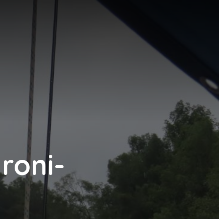
N
roni-