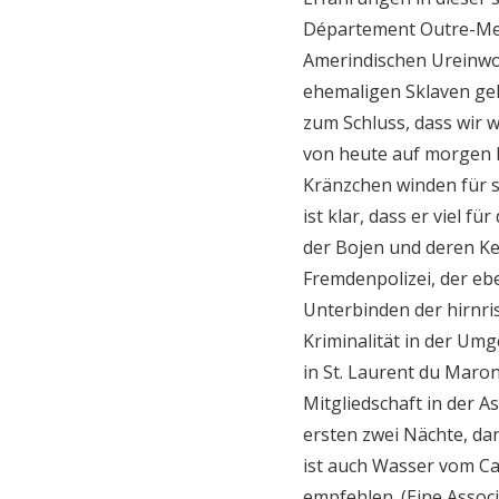
Département Outre-Mer
Amerindischen Ureinwo
ehemaligen Sklaven ge
zum Schluss, dass wir w
von heute auf morgen l
Kränzchen winden für 
ist klar, dass er viel f
der Bojen und deren Ket
Fremdenpolizei, der ebe
Unterbinden der hirnris
Kriminalität in der Um
in St. Laurent du Maron
Mitgliedschaft in der As
ersten zwei Nächte, da
ist auch Wasser vom Ca
empfehlen. (Eine Assoc