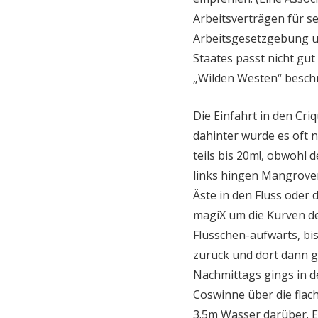
Arbeitsverträgen für s
Arbeitsgesetzgebung un
Staates passt nicht gut 
„Wilden Westen“ beschr
Die Einfahrt in den Cr
dahinter wurde es oft n
teils bis 20m!, obwohl d
links hingen Mangrove
Äste in den Fluss oder 
magiX um die Kurven d
Flüsschen-aufwärts, bis
zurück und dort dann gl
Nachmittags gings in d
Coswinne über die flach
3.5m Wasser darüber. E