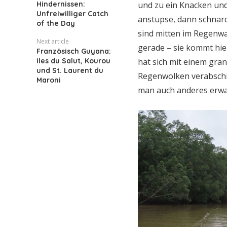
Hindernissen:
und zu ein Knacken und
Unfreiwilliger Catch
anstupse, dann schnarch
of the Day
sind mitten im Regenwa
Next article
gerade – sie kommt hier
Französisch Guyana:
Iles du Salut, Kourou
hat sich mit einem gra
und St. Laurent du
Regenwolken verabschie
Maroni
man auch anderes erwa