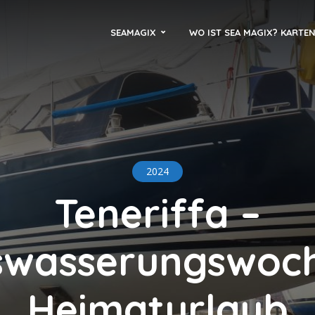
SEAMAGIX
WO IST SEA MAGIX? KARTE
2024
Teneriffa –
swasserungswoch
Heimaturlaub