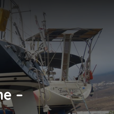
N
e –