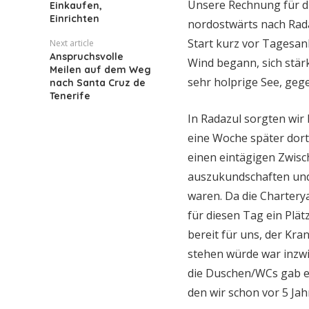
Unsere Rechnung für di
Einkaufen,
Einrichten
nordostwärts nach Rada
Start kurz vor Tagesan
Next article
Anspruchsvolle
Wind begann, sich stär
Meilen auf dem Weg
sehr holprige See, geg
nach Santa Cruz de
Tenerife
In Radazul sorgten wir 
eine Woche später dort
einen eintägigen Zwis
auszukundschaften und 
waren. Da die Charter
für diesen Tag ein Plä
bereit für uns, der Kr
stehen würde war inzw
die Duschen/WCs gab e
den wir schon vor 5 Ja