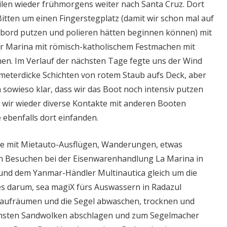
eilen wieder frühmorgens weiter nach Santa Cruz. Dort
Bitten um einen Fingerstegplatz (damit wir schon mal auf
eibord putzen und polieren hätten beginnen können) mit
er Marina mit römisch-katholischem Festmachen mit
n. Im Verlauf der nächsten Tage fegte uns der Wind
meterdicke Schichten von rotem Staub aufs Deck, aber
ja sowieso klar, dass wir das Boot noch intensiv putzen
wir wieder diverse Kontakte mit anderen Booten
le ebenfalls dort einfanden.
ge mit Mietauto-Ausflügen, Wanderungen, etwas
en Besuchen bei der Eisenwarenhandlung La Marina in
und dem Yanmar-Händler Multinautica gleich um die
 es darum, sea magiX fürs Auswassern in Radazul
 aufräumen und die Segel abwaschen, trocknen und
ächsten Sandwolken abschlagen und zum Segelmacher