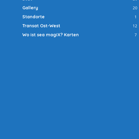
Gallery
20
Standorte
1
Transat Ost-West
12
Wo ist sea magiX? Karten
7