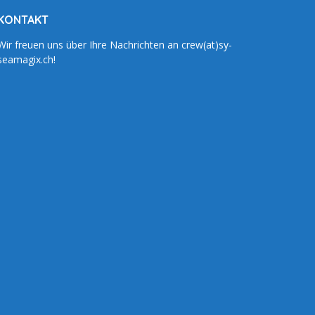
KONTAKT
Wir freuen uns über Ihre Nachrichten an crew(at)sy-
seamagix.ch!