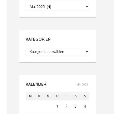
Archiv
KATEGORIEN
Kategorien
KALENDER
MAI 2025
M
D
M
D
F
S
S
2
1
3
4