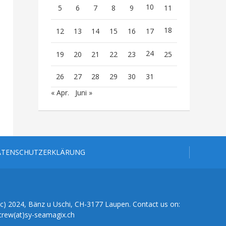
10
5
6
7
8
9
11
18
12
13
14
15
16
17
24
19
20
21
22
23
25
26
27
28
29
30
31
« Apr.
Juni »
ATENSCHUTZERKLÄRUNG
(c) 2024, Bänz u Uschi, CH-3177 Laupen. Contact us on:
crew(at)sy-seamagix.ch