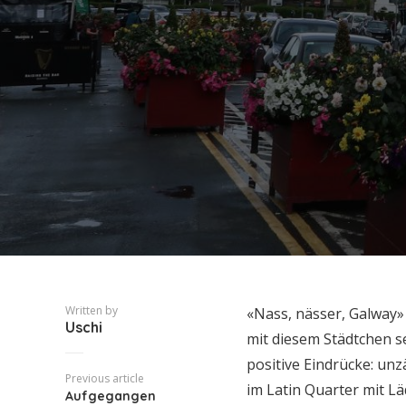
Written by
«Nass, nässer, Galway»
Uschi
mit diesem Städtchen se
positive Eindrücke: un
Previous article
im Latin Quarter mit L
Aufgegangen