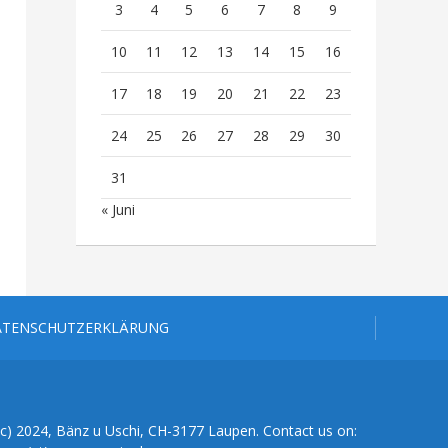
3
4
5
6
7
8
9
10
11
12
13
14
15
16
17
18
19
20
21
22
23
24
25
26
27
28
29
30
31
« Juni
ATENSCHUTZERKLÄRUNG
(c) 2024, Bänz u Uschi, CH-3177 Laupen. Contact us on: