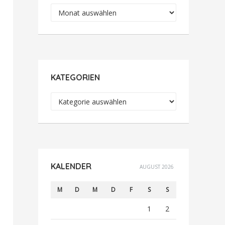
Archiv
KATEGORIEN
Kategorien
KALENDER
AUGUST 2026
M
D
M
D
F
S
S
1
2