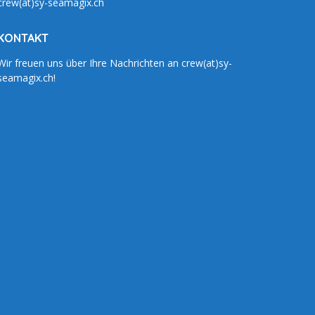
crew(at)sy-seamagix.ch
KONTAKT
Wir freuen uns über Ihre Nachrichten an crew(at)sy-
seamagix.ch!