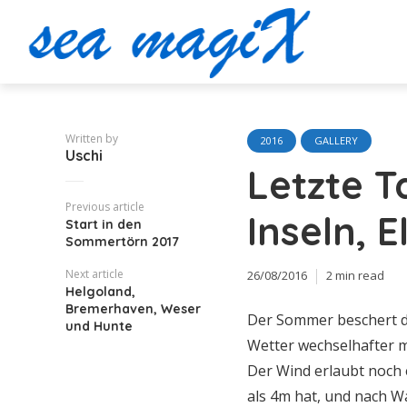
Written by
2016
GALLERY
Uschi
Letzte T
Previous article
Inseln, 
Start in den
Sommertörn 2017
Next article
26/08/2016
2 min read
Helgoland,
Bremerhaven, Weser
Der Sommer beschert de
und Hunte
Wetter wechselhafter m
Der Wind erlaubt noch 
als 4m hat, und nach 