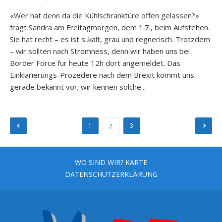
«Wer hat denn da die Kühlschranktüre offen gelassen?»
fragt Sandra am Freitagmorgen, dem 1.7., beim Aufstehen.
Sie hat recht – es ist s..kalt, grau und regnerisch. Trotzdem
– wir sollten nach Stromness, denn wir haben uns bei
Border Force für heute 12h dort angemeldet. Das
Einklarierungs-Prozedere nach dem Brexit kommt uns
gerade bekannt vor; wir kennen solche...
Seitennummerierung
1
3
2
der
Beiträge
WO SIND WIR? KARTE
DATENSCHUTZERKLÄRUNG