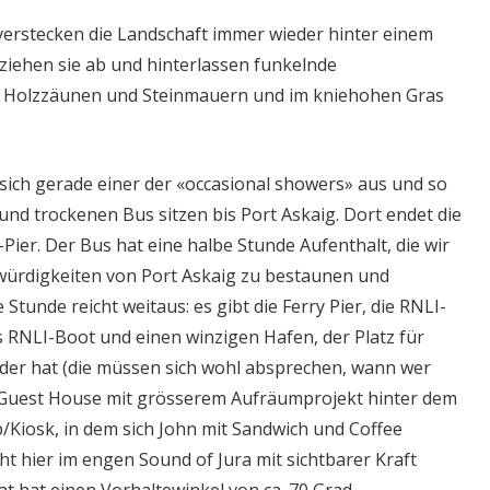
verstecken die Landschaft immer wieder hinter einem
iehen sie ab und hinterlassen funkelnde
 Holzzäunen und Steinmauern und im kniehohen Gras
sich gerade einer der «occasional showers» aus und so
und trockenen Bus sitzen bis Port Askaig. Dort endet die
-Pier. Der Bus hat eine halbe Stunde Aufenthalt, die wir
würdigkeiten von Port Askaig zu bestaunen und
 Stunde reicht weitaus: es gibt die Ferry Pier, die RNLI-
 RNLI-Boot und einen winzigen Hafen, der Platz für
der hat (die müssen sich wohl absprechen, wann wer
é/Guest House mit grösserem Aufräumprojekt hinter dem
/Kiosk, in dem sich John mit Sandwich und Coffee
ht hier im engen Sound of Jura mit sichtbarer Kraft
t hat einen Vorhaltewinkel von ca. 70 Grad.