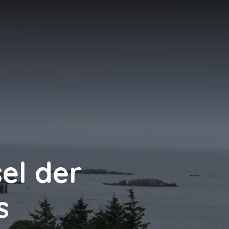
N
sel der
s