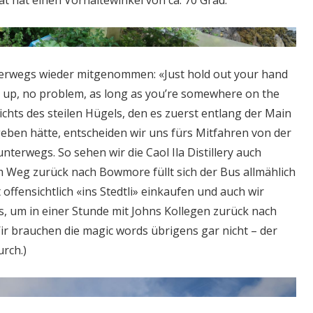
terwegs wieder mitgenommen: «Just hold out your hand
 you up, no problem, as long as you’re somewhere on the
chts des steilen Hügels, den es zuerst entlang der Main
ben hätte, entscheiden wir uns fürs Mitfahren von der
nterwegs. So sehen wir die Caol Ila Distillery auch
 Weg zurück nach Bowmore füllt sich der Bus allmählich
ffensichtlich «ins Stedtli» einkaufen und auch wir
s, um in einer Stunde mit Johns Kollegen zurück nach
Wir brauchen die magic words übrigens gar nicht – der
urch.)