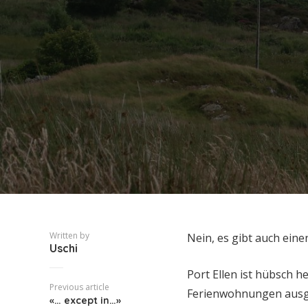
Written by
Nein, es gibt auch eine
Uschi
Port Ellen ist hübsch 
Previous article
Ferienwohnungen ausger
«… except in…»