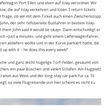
afentag in Port Ellen und eben auf Islay verordnet. Wir
e, die auf Islay verkehren und lösen 3 return tickets
ch frage, ob wir mit dem Ticket auch einen Zwischenstopp
ohn, der sehr hilfsbereite Busfahrer in bestem Islay-
ell them John said it would be okay». Dann entschuldigt er
noch «just a minute», und geht einem Lieferwagenfahrer,
en abliefern wollte und in der Kurve parkiert hatte, die
 up with it – he does this every week!”
ache und ganz leicht hügelige Torf-Felder, gesäumt von
hen, ein paar Büschen und vielen Schafen. Am Flugplatz
ramm aus West und der long-stay car park für ca. 10
legt; so viele Flugreisende von hier scheint es nicht zu