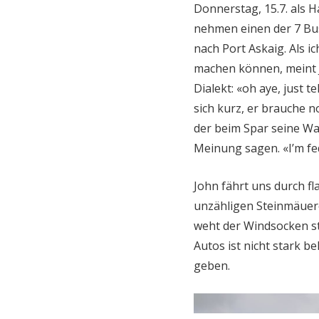
Donnerstag, 15.7. als H
nehmen einen der 7 Buss
nach Port Askaig. Als i
machen können, meint J
Dialekt: «oh aye, just t
sich kurz, er brauche 
der beim Spar seine War
Meinung sagen. «I’m fed
John fährt uns durch fl
unzähligen Steinmäuerc
weht der Windsocken st
Autos ist nicht stark be
geben.