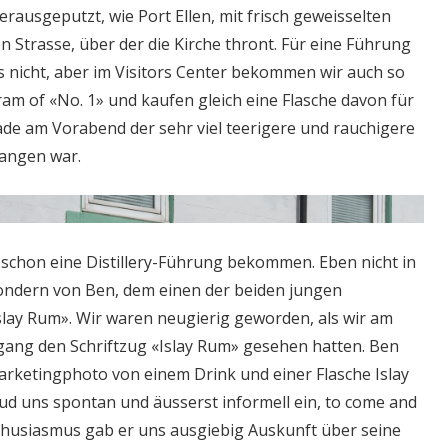
rausgeputzt, wie Port Ellen, mit frisch geweisselten
 Strasse, über der die Kirche thront. Für eine Führung
t es nicht, aber im Visitors Center bekommen wir auch so
am of «No. 1» und kaufen gleich eine Flasche davon für
rade am Vorabend der sehr viel teerigere und rauchigere
angen war.
r schon eine Distillery-Führung bekommen. Eben nicht in
 sondern von Ben, dem einen der beiden jungen
lay Rum». Wir waren neugierig geworden, als wir am
ang den Schriftzug «Islay Rum» gesehen hatten. Ben
arketingphoto von einem Drink und einer Flasche Islay
ud uns spontan und äusserst informell ein, to come and
Enthusiasmus gab er uns ausgiebig Auskunft über seine