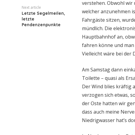
verstehen. Obwohl wir 
Next article
welcher anzunehmen ist
Letzte Segelmeilen,
letzte
Fahrgäste sitzen, wur
Pendenzenpunkte
mündlich. Die elektroni
Hauptbahnhof an, obwoh
fahren könne und man d
Vielleicht wäre bei de
Am Samstag dann einka
Toilette – quasi als Ers
Der Wind blies kräftig
verzogen sich etwas, s
der Oste hatten wir ge
dass auch meine Nerven
Niedrigwasser hat’s dor