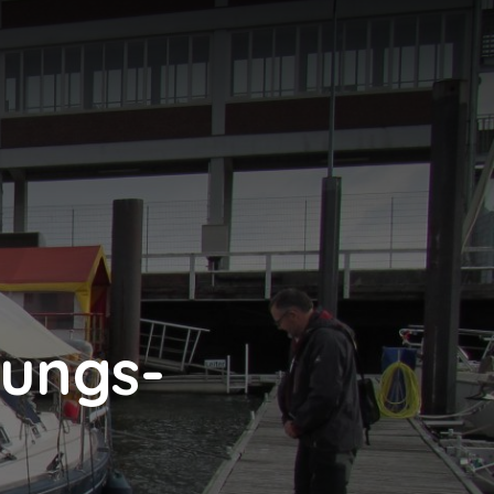
N
rungs-