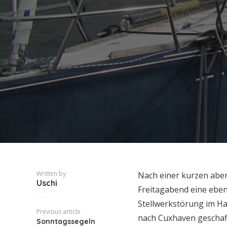
Written by
Nach einer kurzen aber
Uschi
Freitagabend eine ebens
Stellwerkstörung im 
Previous article
nach Cuxhaven geschafft
Sonntagssegeln